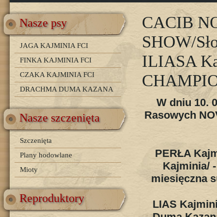
CACIB N
Nasze psy
SHOW/Słow
JAGA KAJMINIA FCI
ILIASA Ka
FINKA KAJMINIA FCI
CZAKA KAJMINIA FCI
CHAMPION
DRACHMA DUMA KAZANA
W dniu 10. 
Rasowych NOV
Nasze szczenięta
Szczenięta
PERŁA Kajm
Plany hodowlane
Kajminia/ -
Mioty
miesięczna s
Reproduktory
LIAS Kajmin
Duma Kazana/