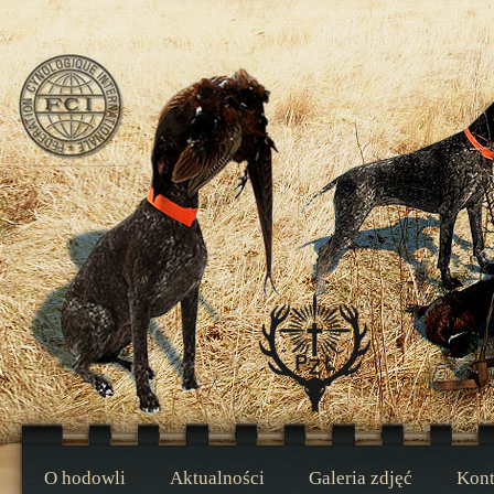
O hodowli
Aktualności
Galeria zdjęć
Kont